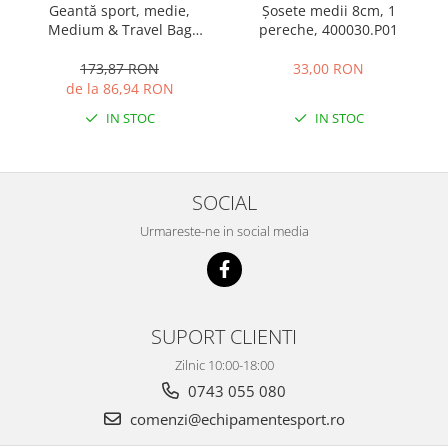
Geantă sport, medie,
Șosete medii 8cm, 1
Medium & Travel Bag
pereche, 400030.P01
400236.331
173,87 RON
33,00 RON
de la 86,94 RON
IN STOC
IN STOC
SOCIAL
Urmareste-ne in social media
SUPORT CLIENTI
Zilnic 10:00-18:00
0743 055 080
comenzi@echipamentesport.ro