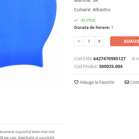
Marime
:
SR
Culoare
:
Albastru
IN STOC
Durata de livrare:
1
ADAUG
Cod EAN:
6427470985127
Ai 
Cod Produs:
300025.004
Adauga la Favorite
Cere 
, deoarece suportul este mai mic
ă pe cap, lejeritate și ușurință