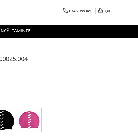
0743 055 080
0,00
 ÎNCĂLȚĂMINTE
300025.004