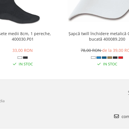
sete medii 8cm, 1 pereche,
Șapcă twill închidere metalică C
400030.P01
bucată 400089.200
33,00 RON
78,00 RON
de la 39,00 
IN STOC
IN STOC
dia
com