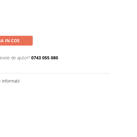
A IN COS
nevoie de ajutor?
0743 055 080
informatii