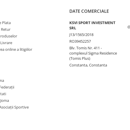
DATE COMERCIALE
 Plata
KSVI SPORT INVESTMENT
@
SRL
e Retur
J13/1565/2018
Produselor
RO39452257
 Livrare
Blv. Tomis Nr. 411 -
a online a litigiilor
complexul Sigma Residence
(Tomis Plus)
Constanta, Constanta
oma
Federații
utati
 Joma
Asociații Sportive