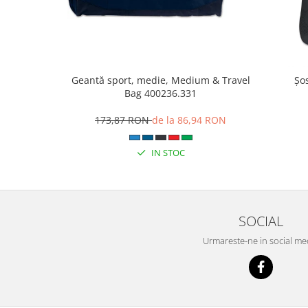
Geantă sport, medie, Medium & Travel
Șo
Bag 400236.331
173,87 RON
de la 86,94 RON
IN STOC
SOCIAL
Urmareste-ne in social me