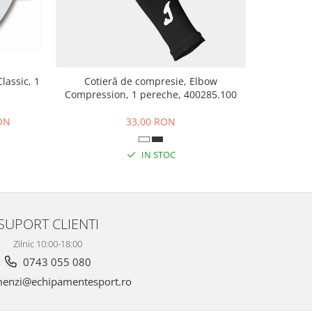
lassic, 1
Cotieră de compresie, Elbow
Șosete scu
Compression, 1 pereche, 400285.100
RON
33,00 RON
IN STOC
SUPORT CLIENTI
Zilnic 10:00-18:00
0743 055 080
enzi@echipamentesport.ro