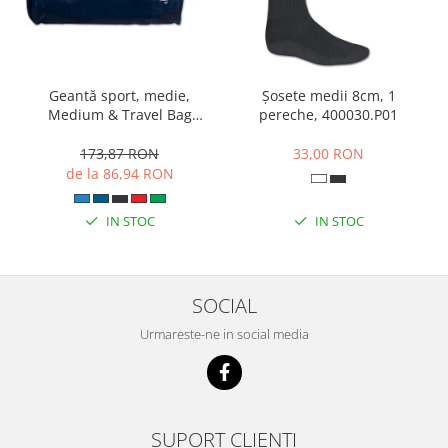
Geantă sport, medie,
Șosete medii 8cm, 1
Medium & Travel Bag
pereche, 400030.P01
400236.331
173,87 RON
33,00 RON
de la 86,94 RON
IN STOC
IN STOC
SOCIAL
Urmareste-ne in social media
SUPORT CLIENTI