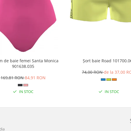
m de baie femei Santa Monica
Șort baie Road 101700.0
901638.035
74,00 RON
de la 37,00 
169,81 RON
84,91 RON
IN STOC
IN STOC
dia