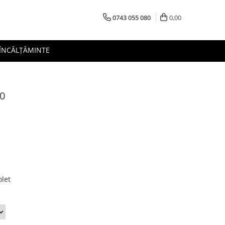
0743 055 080
0,00
 ÎNCĂLȚĂMINTE
00
let