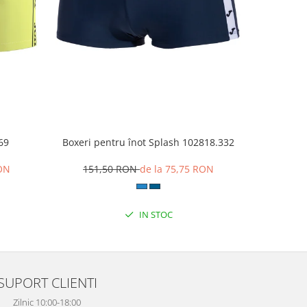
Boxeri pentru înot Splash 102818.332
69
Costum d
151,50 RON
de la 75,75 RON
RON
8
IN STOC
SUPORT CLIENTI
Zilnic 10:00-18:00