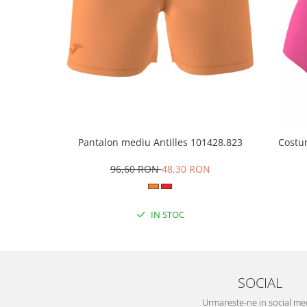
Pantalon mediu Antilles 101428.823
Costu
96,60 RON
48,30 RON
IN STOC
SOCIAL
Urmareste-ne in social me