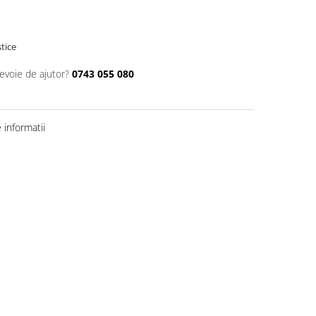
stice
nevoie de ajutor?
0743 055 080
informatii