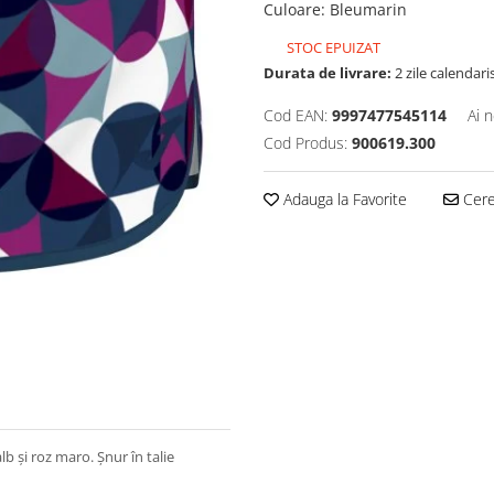
Culoare
:
Bleumarin
STOC EPUIZAT
Durata de livrare:
2 zile calendari
Cod EAN:
9997477545114
Ai 
Cod Produs:
900619.300
Adauga la Favorite
Cere 
b și roz maro. Șnur în talie