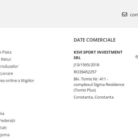
com
DATE COMERCIALE
 Plata
KSVI SPORT INVESTMENT
@
SRL
e Retur
J13/1565/2018
Produselor
RO39452257
 Livrare
Blv. Tomis Nr. 411 -
a online a litigiilor
complexul Sigma Residence
(Tomis Plus)
Constanta, Constanta
oma
Federații
utati
 Joma