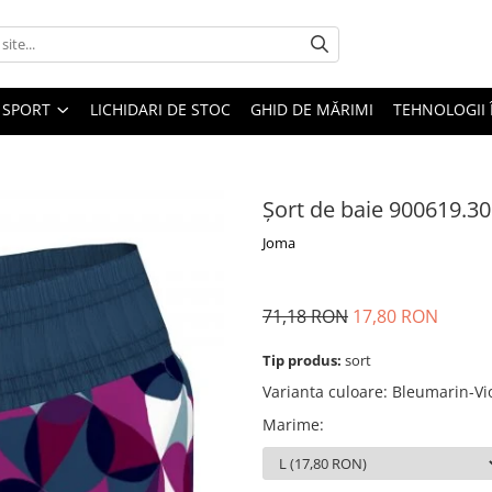
SPORT
LICHIDARI DE STOC
GHID DE MĂRIMI
TEHNOLOGII
Șort de baie 900619.3
Joma
71,18 RON
17,80 RON
Tip produs:
sort
Varianta culoare
:
Bleumarin-Vio
Marime
: