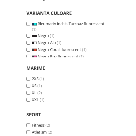
VARIANTA CULOARE
Bleumarin inchis-Turcoaz fluorescent
(1)
Negru
(1)
Negru-Alb
(1)
Negru-Coral fluorescent
(1)
Negru-Roz fluorescent
(1)
MARIME
2XS
(1)
XS
(1)
XL
(2)
XXL
(1)
SPORT
Fitness
(2)
Atletism
(2)