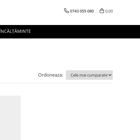
0743 055 080
0,00
 ÎNCĂLȚĂMINTE
Ordoneaza: