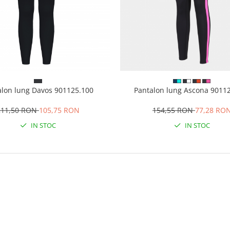
alon lung Davos 901125.100
Pantalon lung Ascona 9011
211,50 RON
105,75 RON
154,55 RON
77,28 RO
IN STOC
IN STOC