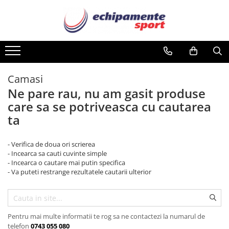
Barbati
Femei
Copii
Accesorii
Sport
Haine
Haine
Haine
Aparatori
Fotbal
Tricouri
Tricouri
Bluze
Articole iarna
Baschet
Camasi
Sorturi
Bluze
Brama
Banderole
Atletism
Ne pare rau, nu am gasit produse
Echipament portar
Bustiere
Costume de baie
Caciuli
Ciclism
care sa se potriveasca cu cautarea
Echipament protectie
Costume de baie
Echipament de protectie
ta
Casti
Fitness
Bluze
Echipament de protectie
Echipament portar
Diverse
Handbal
Body-uri
Fusta
Fusta
- Verifica de doua ori scrierea
Echipament de compresie
Inot
Boxeri
Geci
Geci
- Incearca sa cauti cuvinte simple
- Incearca o cautare mai putin specifica
Brama
Haine de ploaie
Haine de ploaie
Echipament de protectie
Padel / Squash
- Va puteti restrange rezultatele cautarii ulterior
Costume de baie
Hanoracuri
Hanoracuri
Genti
Rugby
Geci
Jachete
Jachete
Manusi
Sporturi de sala
Haine de ploaie
Pantaloni
Pantaloni
Manusi portar
Tenis
Pentru mai multe informatii te rog sa ne contactezi la numarul de
Hanoracuri
Rochie
Rochie
telefon
0743 055 080