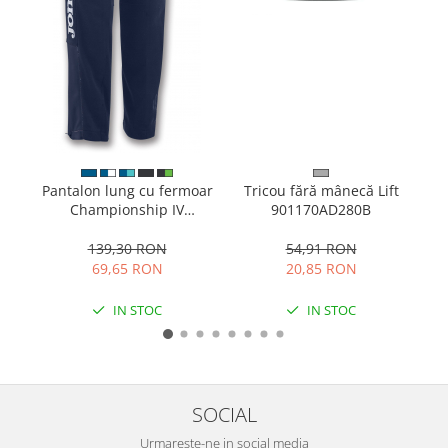
Pantalon lung cu fermoar
Tricou fără mânecă Lift
Championship IV
901170AD280B
900450.331
139,30 RON
54,91 RON
69,65 RON
20,85 RON
IN STOC
IN STOC
SOCIAL
Urmareste-ne in social media